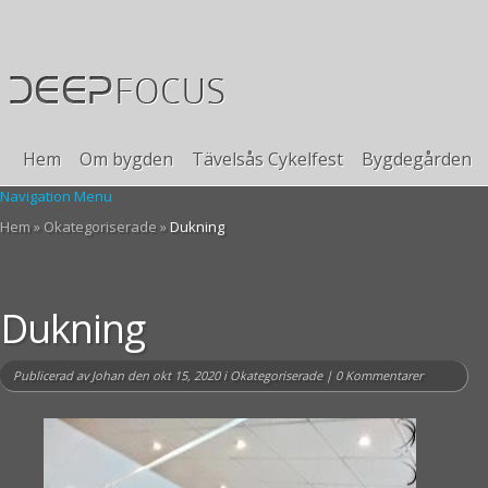
Hem
Om bygden
Tävelsås Cykelfest
Bygdegården
Navigation Menu
Hem
»
Okategoriserade
»
Dukning
Dukning
Publicerad av
Johan
den okt 15, 2020 i
Okategoriserade
|
0 Kommentarer