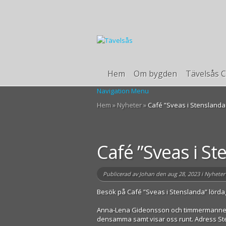
Hem
Om bygden
Tävelsås C
Navigation Menu
Hem
»
Nyheter
»
Café ”Sveas i Stenslanda
Café ”Sveas i St
Publicerad av
Johan
den aug 28, 2023 i
Nyheter
Besök på Café ”Sveas i Stenslanda” lörd
Anna-Lena Gideonsson och timmermannen 
densamma samt visar oss runt. Adress St