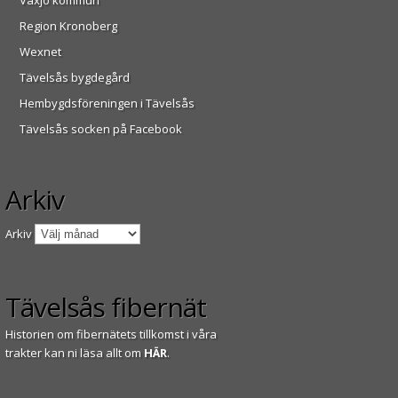
Växjö kommun
Region Kronoberg
Wexnet
Tävelsås bygdegård
Hembygdsföreningen i Tävelsås
Tävelsås socken på Facebook
Arkiv
Arkiv
Tävelsås fibernät
Historien om fibernätets tillkomst i våra
trakter kan ni läsa allt om
HÄR
.