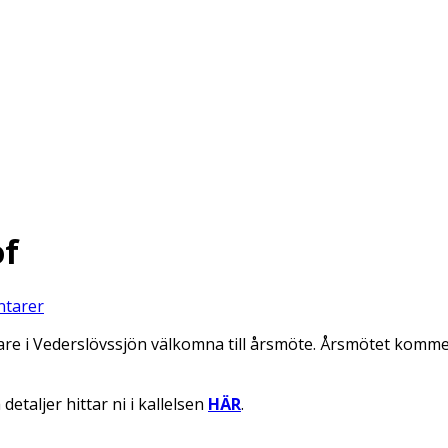
of
tarer
are i Vederslövssjön välkomna till årsmöte. Årsmötet kommer 
etaljer hittar ni i kallelsen
HÄR
.