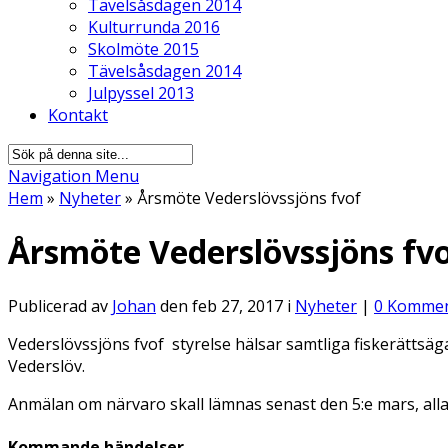
Tävelsåsdagen 2014
Kulturrunda 2016
Skolmöte 2015
Tävelsåsdagen 2014
Julpyssel 2013
Kontakt
Navigation Menu
Hem
»
Nyheter
»
Årsmöte Vederslövssjöns fvof
Årsmöte Vederslövssjöns fv
Publicerad av
Johan
den feb 27, 2017 i
Nyheter
|
0 Kommen
Vederslövssjöns fvof styrelse hälsar samtliga fiskerättsäg
Vederslöv.
Anmälan om närvaro skall lämnas senast den 5:e mars, alla d
Kommande händelser