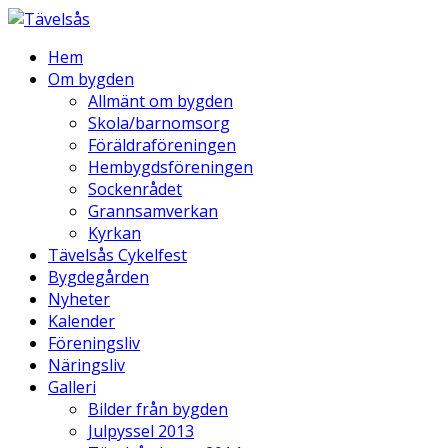
Hem
Om bygden
Allmänt om bygden
Skola/barnomsorg
Föräldraföreningen
Hembygdsföreningen
Sockenrådet
Grannsamverkan
Kyrkan
Tävelsås Cykelfest
Bygdegården
Nyheter
Kalender
Föreningsliv
Näringsliv
Galleri
Bilder från bygden
Julpyssel 2013