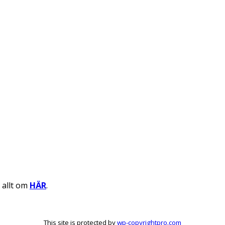
a allt om
HÄR
.
This site is protected by
wp-copyrightpro.com