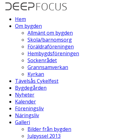
Hem
Om bygden
Allmänt om bygden
Skola/barnomsorg
Föräldraföreningen
Hembygdsföreningen
Sockenrådet
Grannsamverkan
Kyrkan
Tävelsås Cykelfest
Bygdegården
Nyheter
Kalender
Föreningsliv
Näringsliv
Galleri
Bilder från bygden
Julpyssel 2013