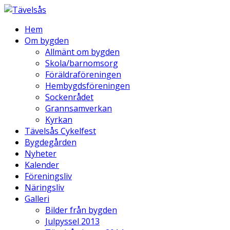
Hem
Om bygden
Allmänt om bygden
Skola/barnomsorg
Föräldraföreningen
Hembygdsföreningen
Sockenrådet
Grannsamverkan
Kyrkan
Tävelsås Cykelfest
Bygdegården
Nyheter
Kalender
Föreningsliv
Näringsliv
Galleri
Bilder från bygden
Julpyssel 2013