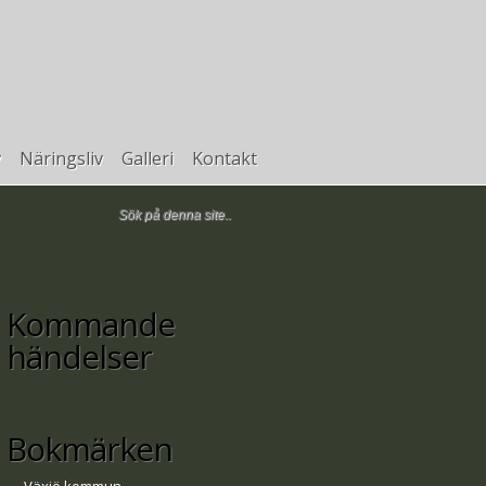
v
Näringsliv
Galleri
Kontakt
Kommande
händelser
Bokmärken