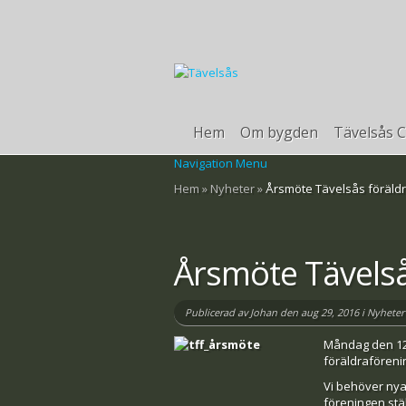
Hem
Om bygden
Tävelsås C
Navigation Menu
Hem
»
Nyheter
»
Årsmöte Tävelsås föräld
Årsmöte Tävelså
Publicerad av
Johan
den aug 29, 2016 i
Nyheter
Måndag den 12 
föräldraföreni
Vi behöver nya
föreningen stäl