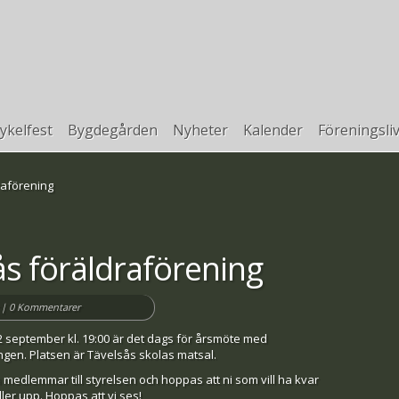
ykelfest
Bygdegården
Nyheter
Kalender
Föreningsli
raförening
s föräldraförening
|
0 Kommentarer
september kl. 19:00 är det dags för årsmöte med
ngen. Platsen är Tävelsås skolas matsal.
 medlemmar till styrelsen och hoppas att ni som vill ha kvar
ler upp. Hoppas att vi ses!