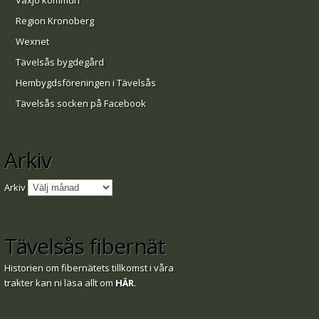
Växjö kommun
Region Kronoberg
Wexnet
Tävelsås bygdegård
Hembygdsföreningen i Tävelsås
Tävelsås socken på Facebook
Arkiv
Arkiv
Tävelsås fibernät
Historien om fibernätets tillkomst i våra
trakter kan ni läsa allt om
HÄR
.