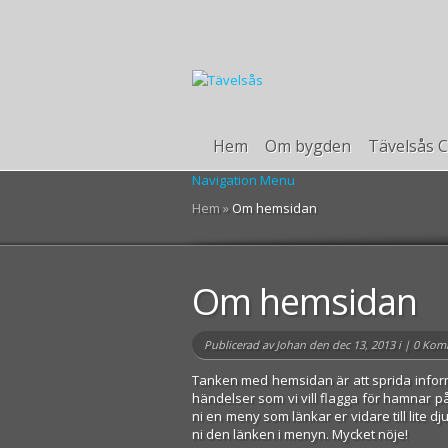
Hem
Om bygden
Tävelsås C
Navigation Menu
Hem
»
Om hemsidan
Om hemsidan
Publicerad av
Johan
den dec 13, 2013 i |
0 Kom
Tanken med hemsidan är att sprida inform
händelser som vi vill flagga för hamnar på
ni en meny som länkar er vidare till lite d
ni den länken i menyn. Mycket nöje!