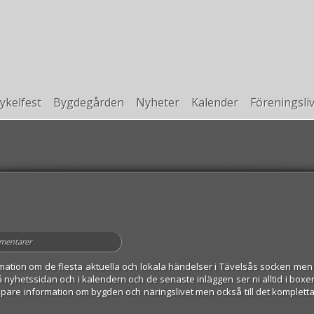
ykelfest
Bygdegården
Nyheter
Kalender
Föreningsli
mentarer
ation om de flesta aktuella och lokala händelser i Tävelsås socken men 
 nyhetssidan och i kalendern och de senaste inläggen ser ni alltid i boxen h
jupare information om bygden och näringslivet men också till det kompletta 