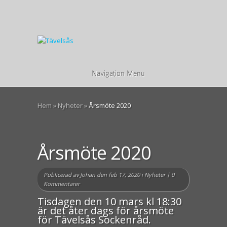
Navigation Menu
Hem
»
Nyheter
»
Årsmöte 2020
Årsmöte 2020
Publicerad av
Johan
den feb 17, 2020 i
Nyheter
|
0
Kommentarer
Tisdagen den 10 mars kl 18:30
är det åter dags för årsmöte
för Tävelsås Sockenråd.